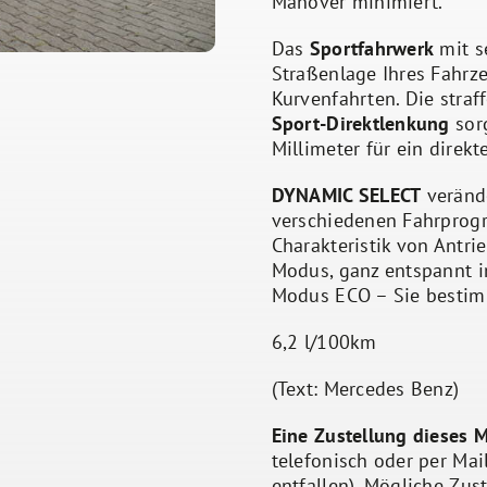
Manöver minimiert.
Das
Sportfahrwerk
mit s
Straßenlage Ihres Fahrz
Kurvenfahrten. Die stra
Sport-Direktlenkung
sor
Millimeter für ein direk
DYNAMIC SELECT
verände
verschiedenen Fahrprogr
Charakteristik von Antr
Modus, ganz entspannt 
Modus ECO – Sie bestim
6,2 l/100km
(Text: Mercedes Benz)
Eine Zustellung dieses 
telefonisch oder per Ma
entfallen). Mögliche Zu