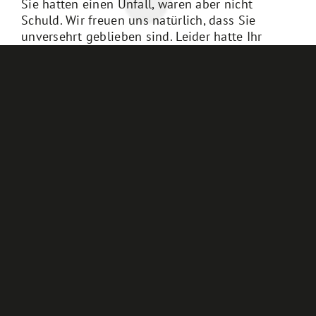
Sie hatten einen Unfall, waren aber nicht
Schuld. Wir freuen uns natürlich, dass Sie
unversehrt geblieben sind. Leider hatte Ihr
Fahrzeug nicht so viel Glück. Wir helfen Ihnen
weiter.
Notrufnummer Stralsund: 0171 413 94 00
Notrufnummer Rostock: 0171 413 70 60
Fahrzeug anfragen
